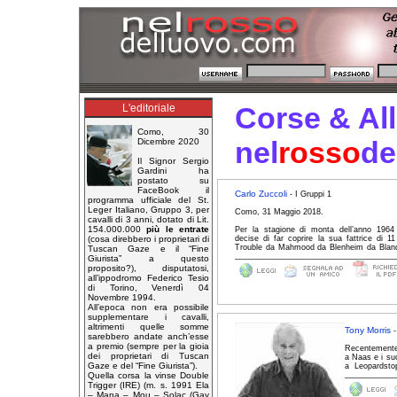
Corse & Al
L'editoriale
Como, 30
nel
rosso
de
Dicembre 2020
Il Signor Sergio
Gardini ha
postato su
FaceBook il
Carlo Zuccoli
- I Gruppi 1
programma ufficiale del St.
Leger Italiano, Gruppo 3, per
Como, 31 Maggio 2018.
cavalli di 3 anni, dotato di Lit.
154.000.000
più le entrate
Per la stagione di monta dell’anno 1964
decise di far coprire la sua fattrice di 1
(cosa direbbero i proprietari di
Trouble da Mahmood da Blenheim da Bland
Tuscan Gaze e il “Fine
Giurista” a questo
proposito?), disputatosi,
all’ippodromo Federico Tesio
di Torino, Venerdì 04
Novembre 1994.
All’epoca non era possibile
supplementare i cavalli,
altrimenti quelle somme
Tony Morris
sarebbero andate anch’esse
a premio (sempre per la gioia
Recentemente 
dei proprietari di Tuscan
a Naas e i su
Gaze e del “Fine Giurista”).
a Leopardsto
Quella corsa la vinse Double
Trigger (IRE) (m. s. 1991 Ela
– Mana – Mou – Solac (Gay