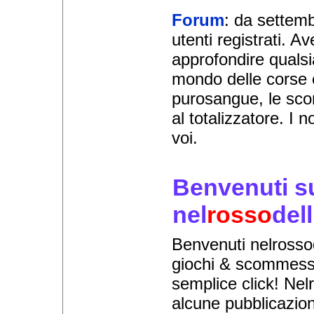
Forum
: da settemb
utenti registrati. Av
approfondire quals
mondo delle corse e
purosangue, le sc
al totalizzatore. I 
voi.
Benvenuti s
nel
rosso
del
Benvenuti nelrosso
giochi & scommess
semplice click! Ne
alcune pubblicazion