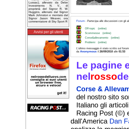
Lussac), allevato da Debe
Investments N. V., di
proprietà del Signor R. W.
Huggins, allenato dal Signor
Mark Johnston e montato dal
Signor Jason Weaver, ora
Forum
- Partecipa alle discussioni con gli alt
commentatore di Sky Sport R
Off-topic (online)
Avvisi per gli utenti
Scommesse (online)
Corse&allevamento (online)
Problemi (online)
L'ultimo messaggio è stato scritto sul foru
Anonymous
da
il
26/09/2010
alle
01:53
Le pagine ed
nel
rosso
de
Corse & Alleva
del nostro sito so
Italiano gli artico
Racing Post (©) e
dall'America
Dan F