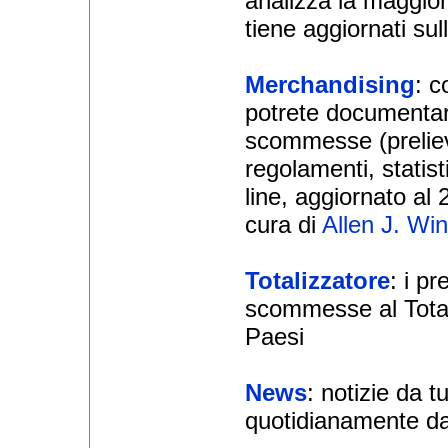
analizza la maggior
tiene aggiornati su
Merchandising
: c
potrete documentar
scommesse (prelievi
regolamenti, statist
line, aggiornato al 
cura di
Allen J. Wi
Totalizzatore
: i pr
scommesse al Totali
Paesi
News
: notizie da t
quotidianamente dal